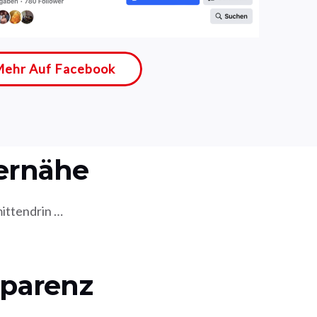
ehr Auf Facebook
SPD St. Goar
ernähe
mittendrin …
sparenz