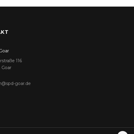
AKT
Goar
rstraße 116
. Goar
m@spd-goar.de