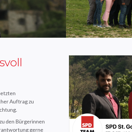
voll
letzten
cher Auftrag zu
ichtung.
 zu den Bürgerinnen
rantwortung gerne