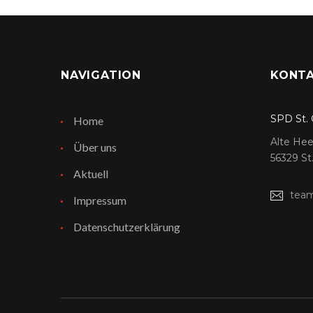
NAVIGATION
KONT
SPD St. 
Home
Alte Hee
Über uns
56329 St
Aktuell
tea
Impressum
Datenschutzerklärung