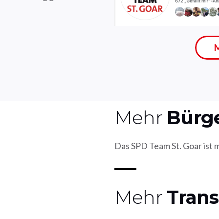
M
Mehr
Bürg
Das SPD
Team St. Goar ist 
Mehr
Tran