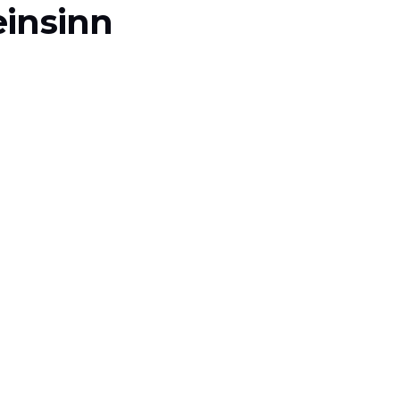
insinn
JETZT KLARTEXT LESEN