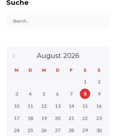
Suche
S
e
a
r
c
August 2026
h
f
M
D
M
D
F
S
S
o
1
2
r
:
3
4
5
6
7
8
9
10
11
12
13
14
15
16
17
18
19
20
21
22
23
24
25
26
27
28
29
30