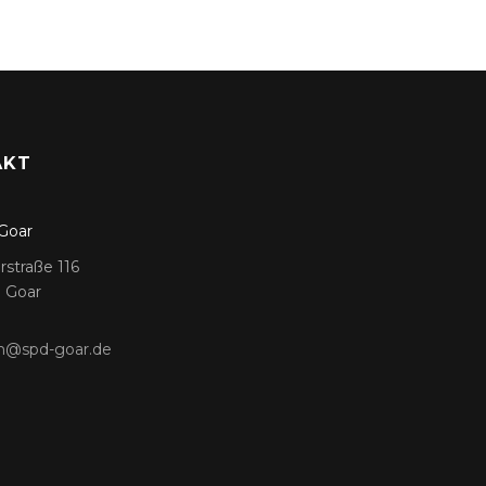
AKT
Goar
rstraße 116
. Goar
m@spd-goar.de