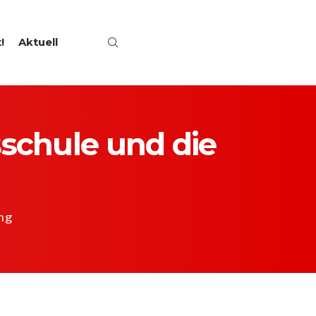
!
Aktuell
sschule und die
ung